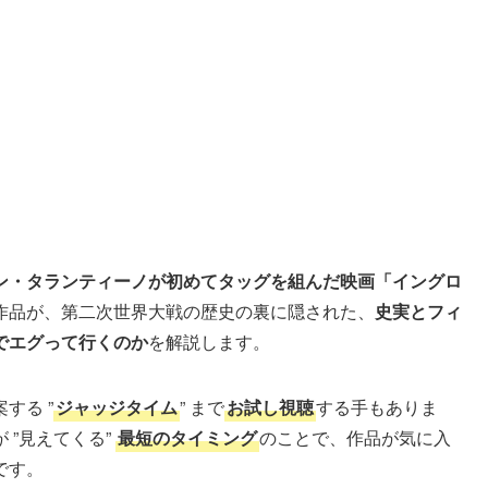
ン・タランティーノが初めてタッグを組んだ映画「
イングロ
作品が、第二次世界大戦の歴史の裏に隠された、
史実とフィ
でエグって行くのか
を解説します。
する ”
ジャッジタイム
” まで
お試し視聴
する手もありま
 ”見えてくる”
最短のタイミング
のことで、作品が気に入
です。