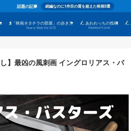
話題の記事
続編なのに1作目の質を超えた映画5選
「映画ネタチラの部屋」の歩き方
ム
あわわっちの投稿
Awawacci’s post
How to Walk this SITE
し】最凶の風刺画 イングロリアス・バ