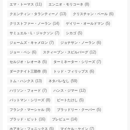
(11)
(8)
エマ・トーマス
エンニオ・モリコーネ
(13)
(6)
クエンティン・タランティーノ
クリスチャン・ベール
(14)
(5)
クリストファー・ノーラン
ゲイリー・オールドマン
(7)
(5)
サミュエル・L・ジャクソン
シカゴ
(7)
(6)
ジェームズ・キャメロン
ジョナサン・ノーラン
(6)
(12)
ジョー・ペシ
スティーブン・スピルバーグ
(5)
(7)
セルジオ・レオーネ
ターミネーター・シリーズ
(8)
(6)
ダークナイト三部作
トッド・フィリップス
(13)
(59)
トム・ハンクス
ネタバレなし
(7)
(12)
ハリソン・フォード
ハンス・ジマー
(8)
(5)
バットマン・シリーズ
ビートたけし
(9)
(5)
フランク・マーシャル
ブラッドリー・クーパー
(16)
(14)
ブラッド・ピット
プレビュー
(5)
(7)
ホアキン・フェニックス
マイケル・ケイン