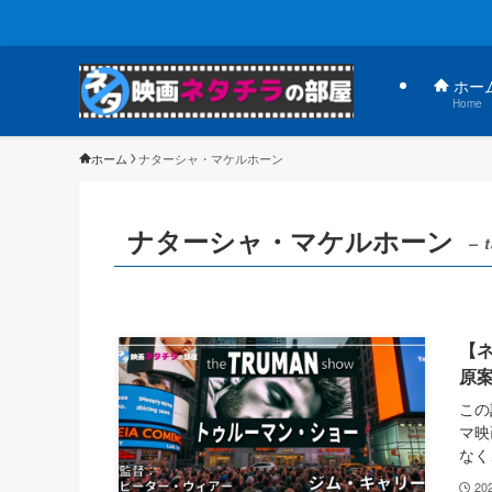
ホー
Home
ホーム
ナターシャ・マケルホーン
ナターシャ・マケルホーン
– 
【
原
この
マ映
なく
20