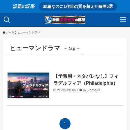
話題の記事
続編なのに1作目の質を超えた映画5選
ホーム
ヒューマンドラマ
ヒューマンドラマ
– tag –
【予習用・ネタバレなし】フィ
ラデルフィア（Philadelphia）
2023年2月10日
あっつの投稿
1