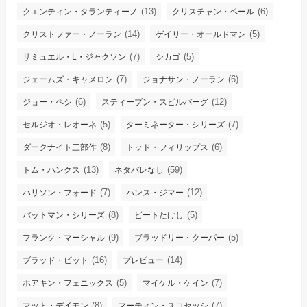
(13)
(6)
クエンティン・タランティーノ
クリスチャン・ベール
(14)
(5)
クリストファー・ノーラン
ゲイリー・オールドマン
(7)
(5)
サミュエル・L・ジャクソン
シカゴ
(7)
(6)
ジェームズ・キャメロン
ジョナサン・ノーラン
(6)
(12)
ジョー・ペシ
スティーブン・スピルバーグ
(5)
(7)
セルジオ・レオーネ
ターミネーター・シリーズ
(8)
(6)
ダークナイト三部作
トッド・フィリップス
(13)
(59)
トム・ハンクス
ネタバレなし
(7)
(12)
ハリソン・フォード
ハンス・ジマー
(8)
(5)
バットマン・シリーズ
ビートたけし
(9)
(5)
フランク・マーシャル
ブラッドリー・クーパー
(16)
(14)
ブラッド・ピット
プレビュー
(5)
(7)
ホアキン・フェニックス
マイケル・ケイン
(8)
(7)
マット・デイモン
マーティン・スコセッシ