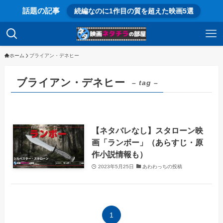
話題の記事
続編なのに1作目の質を超えた映画5選
ホーム
ブライアン・デネヒー
ブライアン・デネヒー
– tag –
【ネタバレなし】スタローン映
画「ランボー」（あらすじ・原
作小説情報も）
2023年5月25日
あわわっちの投稿
1