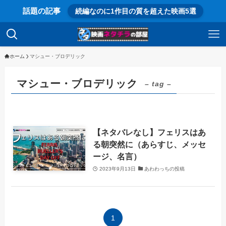
話題の記事
続編なのに1作目の質を超えた映画5選
ホーム
マシュー・ブロデリック
マシュー・ブロデリック
– tag –
【ネタバレなし】フェリスはあ
る朝突然に（あらすじ、メッセ
ージ、名言）
2023年9月13日
あわわっちの投稿
1