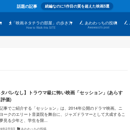
話題の記事
続編なのに1作目の質を超えた映画5選
「映画ネタチラの部屋」の歩き方
ム
あわわっちの投稿
Awawacci’s post
How to Walk this SITE
ネタバレなし】トラウマ級に怖い映画「セッション」(あらす
評価)
記事でご紹介する「セッション」は、2014年公開のドラマ映画。ニ
ヨークのエリート音楽院を舞台に、ジャズドラマーとして大成するこ
夢見る少年と、学生を限...
24年2月5日
あわわっちの投稿