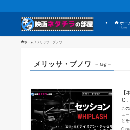
ホー
Home
ホーム
メリッサ・ブノワ
メリッサ・ブノワ
– tag –
【
じ、
この
ュー
とを
20