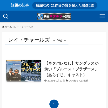
話題の記事
続編なのに1作目の質を超えた映画5選
ホーム
レイ・チャールズ
レイ・チャールズ
– tag –
【ネタバレなし】サングラスが
渋い「ブルース・ブラザース」
（あらすじ、キャスト）
2023年9月12日
あわわっちの投稿
1