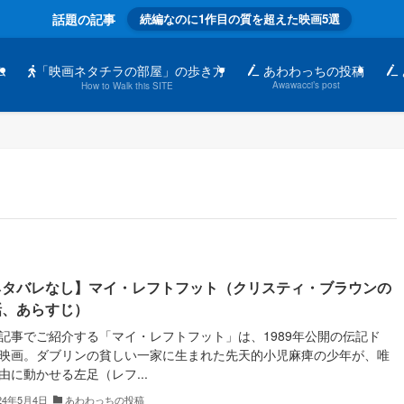
話題の記事
続編なのに1作目の質を超えた映画5選
「映画ネタチラの部屋」の歩き方
ム
あわわっちの投稿
Awawacci’s post
How to Walk this SITE
ネタバレなし】マイ・レフトフット（クリスティ・ブラウンの
話、あらすじ）
記事でご紹介する「マイ・レフトフット」は、1989年公開の伝記ド
映画。ダブリンの貧しい一家に生まれた先天的小児麻痺の少年が、唯
由に動かせる左足（レフ...
24年5月4日
あわわっちの投稿