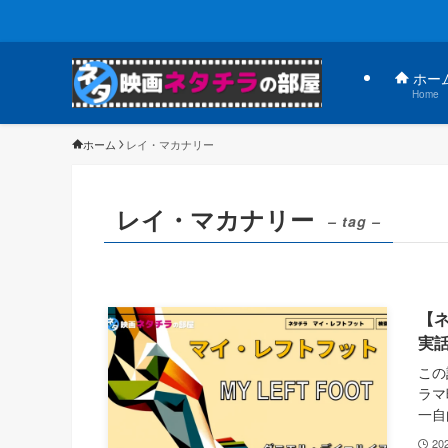
ホー
Home
ホーム
レイ・マカナリー
レイ・マカナリー
– tag –
【
実
この
ラマ
一自
20