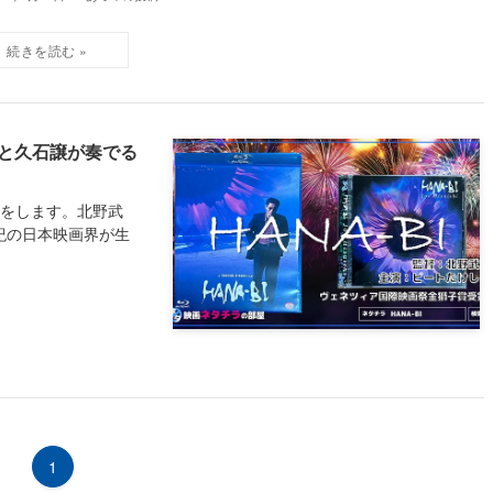
野武と久石譲が奏でる
解説をします。北野武
紀の日本映画界が生
1