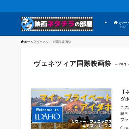
ホー
Home
ホーム
ヴェネツィア国際映画祭
ヴェネツィア国際映画祭
– tag 
【
ダ
この
映画
プラ
20