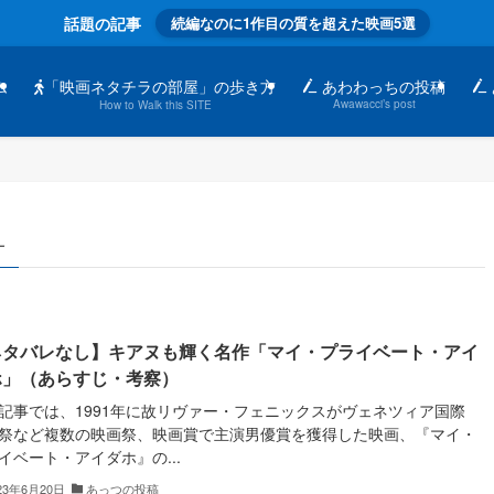
話題の記事
続編なのに1作目の質を超えた映画5選
「映画ネタチラの部屋」の歩き方
ム
あわわっちの投稿
Awawacci’s post
How to Walk this SITE
–
ネタバレなし】キアヌも輝く名作「マイ・プライベート・アイ
ホ」（あらすじ・考察）
記事では、1991年に故リヴァー・フェニックスがヴェネツィア国際
祭など複数の映画祭、映画賞で主演男優賞を獲得した映画、『マイ・
イベート・アイダホ』の...
23年6月20日
あっつの投稿