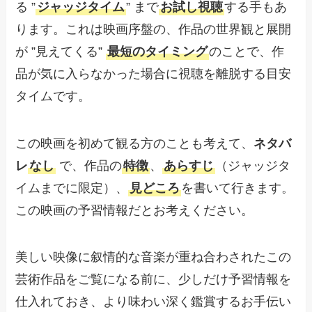
る ”
ジャッジタイム
” まで
お試し視聴
する手もあ
ります。これは映画序盤の、作品の世界観と展開
が ”見えてくる”
最短のタイミング
のことで、作
品が気に入らなかった場合に視聴を離脱する目安
タイムです。
この映画を初めて観る方のことも考えて、
ネタバ
レ
なし
で、作品の
特徴
、
あらすじ
（ジャッジタ
イムまでに限定）、
見どころ
を書いて行きます。
この映画の予習情報だとお考えください。
美しい映像に叙情的な音楽が重ね合わされたこの
芸術作品をご覧になる前に、少しだけ予習情報を
仕入れておき、より味わい深く鑑賞するお手伝い