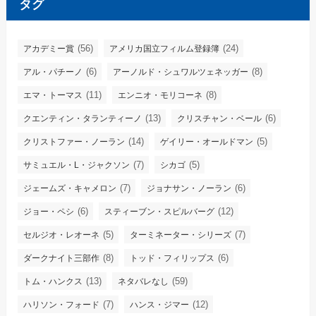
タグ
(56)
(24)
アカデミー賞
アメリカ国立フィルム登録簿
(6)
(8)
アル・パチーノ
アーノルド・シュワルツェネッガー
(11)
(8)
エマ・トーマス
エンニオ・モリコーネ
(13)
(6)
クエンティン・タランティーノ
クリスチャン・ベール
(14)
(5)
クリストファー・ノーラン
ゲイリー・オールドマン
(7)
(5)
サミュエル・L・ジャクソン
シカゴ
(7)
(6)
ジェームズ・キャメロン
ジョナサン・ノーラン
(6)
(12)
ジョー・ペシ
スティーブン・スピルバーグ
(5)
(7)
セルジオ・レオーネ
ターミネーター・シリーズ
(8)
(6)
ダークナイト三部作
トッド・フィリップス
(13)
(59)
トム・ハンクス
ネタバレなし
(7)
(12)
ハリソン・フォード
ハンス・ジマー