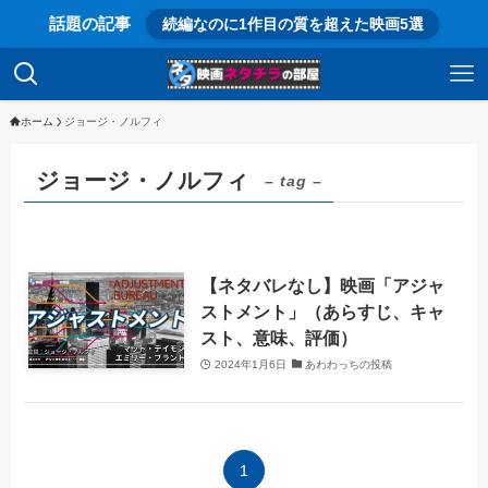
話題の記事
続編なのに1作目の質を超えた映画5選
ホーム
ジョージ・ノルフィ
ジョージ・ノルフィ
– tag –
【ネタバレなし】映画「アジャ
ストメント」（あらすじ、キャ
スト、意味、評価）
2024年1月6日
あわわっちの投稿
1