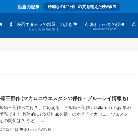
話題の記事
続編なのに1作目の質を超えた映画5選
「映画ネタチラの部屋」の歩き方
ム
あわわっちの投稿
Awawacci’s post
How to Walk this SITE
ル箱三部作 (マカロニウエスタンの傑作・ブルーレイ情報も)
ル箱三部作って何？」に応える、ドル箱三部作 / Dollars Trilogy 早わ
情報です！ 具体的にどの3作品を指すのか？「マカロニ・ウェスタ
との関係は？ など、 ...
23年2月11日
あわわっちの投稿