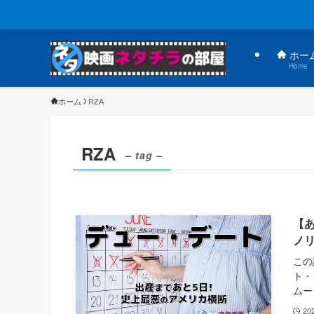
ホー
Home
ホーム
RZA
RZA
– tag –
【
ノ
この
ト・
ムー
20