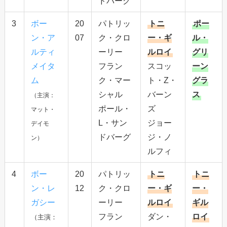
ドバーグ
3
ボー
20
パトリッ
トニ
ポー
ン・ア
07
ク・クロ
ー・ギ
ル・
ルティ
ーリー
ルロイ
グリ
メイタ
フラン
スコッ
ーン
ム
ク・マー
ト・Z・
グラ
シャル
バーン
ス
（主演：
ポール・
ズ
マット・
L・サン
ジョー
デイモ
ドバーグ
ジ・ノ
ン）
ルフィ
4
ボー
20
パトリッ
トニ
トニ
ン・レ
12
ク・クロ
ー・ギ
ー・
ガシー
ーリー
ルロイ
ギル
フラン
ダン・
ロイ
（主演：