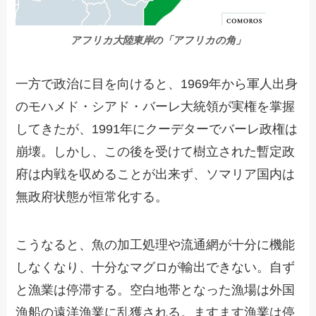
アフリカ大陸東岸の「アフリカの角」
一方で政治に目を向けると、1969年から軍人出身
のモハメド・シアド・バーレ大統領が実権を掌握
してきたが、1991年にクーデターでバーレ政権は
崩壊。しかし、この後を受けて樹立された暫定政
府は内戦を収めることが出来ず、ソマリア国内は
無政府状態が恒常化する。
こうなると、魚の加工処理や流通網が十分に機能
しなくなり、十分なマグロが輸出できない。自ず
と漁業は停滞する。空白地帯となった漁場は外国
漁船の遠洋漁業に乱獲される。ますます漁業は停