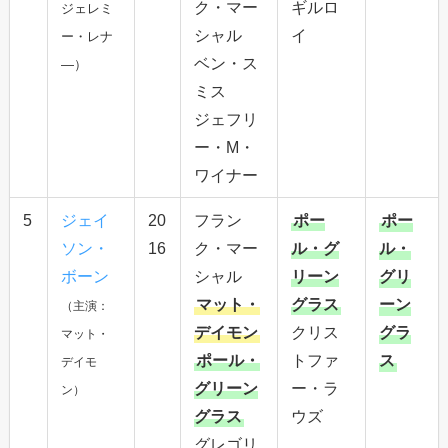
ク・マー
ギルロ
ジェレミ
シャル
イ
ー・レナ
ベン・ス
―）
ミス
ジェフリ
ー・M・
ワイナー
5
ジェイ
20
フラン
ポー
ポー
ソン・
16
ク・マー
ル・グ
ル・
ボーン
シャル
リーン
グリ
マット・
グラス
ーン
（主演：
デイモン
クリス
グラ
マット・
ポール・
トファ
ス
デイモ
グリーン
ー・ラ
ン）
グラス
ウズ
グレゴリ