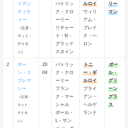
イデン
パトリッ
ルロイ
リー
ティテ
ク・クロ
ウィリ
マン
ィー
ーリー
アム・
リチャー
ブレイ
（主演：
ド・N・
ク・ヘ
マット・
グラッド
ロン
デイモ
スタイン
ン）
2
ボー
20
パトリッ
トニ
ポー
ン・ス
04
ク・クロ
ー・ギ
ル・
プレマ
ーリー
ルロイ
グリ
シー
フラン
ブライ
ーン
ク・マー
アン・
グラ
（主演：
シャル
ヘルゲ
ス
マット・
ポール・
ランド
デイモ
L・サン
ン）