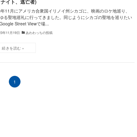
クナイト、逃亡者)
23年11月にアメリカ合衆国イリノイ州シカゴに、映画のロケ地巡り、
ゆる聖地巡礼に行ってきました。同じようにシカゴの聖地を巡りたい
oogle Street Viewで場...
23年11月19日
あわわっちの投稿
1