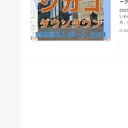
ー
20
いわ
方、G
20