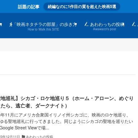
話題の記事
続編なのに1作目の質を超えた映画5選
「映画ネタチラの部屋」の歩き方
ム
あわわっちの投稿
Awawacci’s post
How to Walk this SITE
聖地巡礼】シカゴ・ロケ地巡り５（ホーム・アローン、めぐり
えたら、逃亡者、ダークナイト）
23年11月にアメリカ合衆国イリノイ州シカゴに、映画のロケ地巡り、
ゆる聖地巡礼に行ってきました。同じようにシカゴの聖地を巡りたい
oogle Street Viewで場...
23年12月11日
あわわっちの投稿