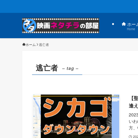
ホー
Home
ホーム
逃亡者
逃亡者
– tag –
【
逢
20
いわ
方、G
20