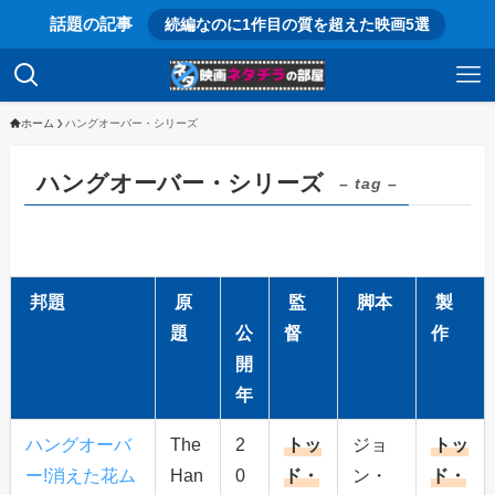
話題の記事
続編なのに1作目の質を超えた映画5選
ホーム
ハングオーバー・シリーズ
ハングオーバー・シリーズ
– tag –
邦題
原
監
脚本
製
題
公
督
作
開
年
ハングオーバ
The
2
トッ
ジョ
トッ
ー!消えた花ム
Han
0
ド・
ン・
ド・