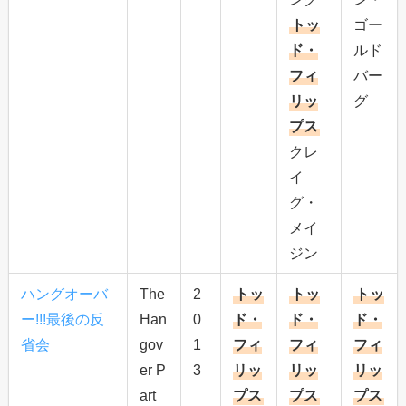
トッ
ゴー
ド・
ルド
フィ
バー
リッ
グ
プス
クレ
イ
グ・
メイ
ジン
ハングオーバ
The
2
トッ
トッ
トッ
ー!!!最後の反
Han
0
ド・
ド・
ド・
省会
gov
1
フィ
フィ
フィ
er P
3
リッ
リッ
リッ
art
プス
プス
プス