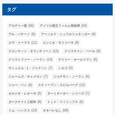
タグ
(56)
(24)
アカデミー賞
アメリカ国立フィルム登録簿
(6)
(8)
アル・パチーノ
アーノルド・シュワルツェネッガー
(11)
(8)
エマ・トーマス
エンニオ・モリコーネ
(13)
(6)
クエンティン・タランティーノ
クリスチャン・ベール
(14)
(5)
クリストファー・ノーラン
ゲイリー・オールドマン
(7)
(5)
サミュエル・L・ジャクソン
シカゴ
(7)
(6)
ジェームズ・キャメロン
ジョナサン・ノーラン
(6)
(12)
ジョー・ペシ
スティーブン・スピルバーグ
(5)
(7)
セルジオ・レオーネ
ターミネーター・シリーズ
(8)
(6)
ダークナイト三部作
トッド・フィリップス
(13)
(59)
トム・ハンクス
ネタバレなし