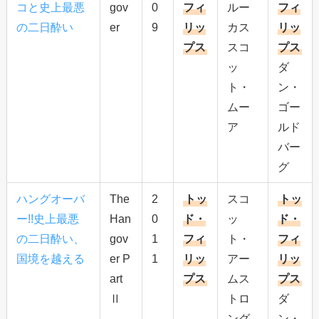
コと史上最悪
gov
0
フィ
ルー
フィ
の二日酔い
er
9
リッ
カス
リッ
プス
スコ
プス
ッ
ダ
ト・
ン・
ムー
ゴー
ア
ルド
バー
グ
ハングオーバ
The
2
トッ
スコ
トッ
ー!!史上最悪
Han
0
ド・
ッ
ド・
の二日酔い、
gov
1
フィ
ト・
フィ
国境を越える
er P
1
リッ
アー
リッ
art
プス
ムス
プス
Ⅱ
トロ
ダ
ング
ン・