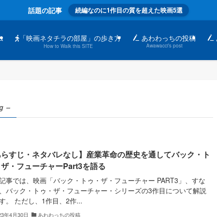
話題の記事
続編なのに1作目の質を超えた映画5選
「映画ネタチラの部屋」の歩き方
ム
あわわっちの投稿
Awawacci’s post
How to Walk this SITE
g –
あらすじ・ネタバレなし】産業革命の歴史を通してバック・ト
ザ・フューチャーPart3を語る
記事では、映画「バック・トゥ・ザ・フューチャー PART3」、すな
、バック・トゥ・ザ・フューチャー・シリーズの3作目について解説
す。 ただし、1作目、2作...
23年4月30日
あわわっちの投稿