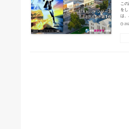
この
をし
は、
20