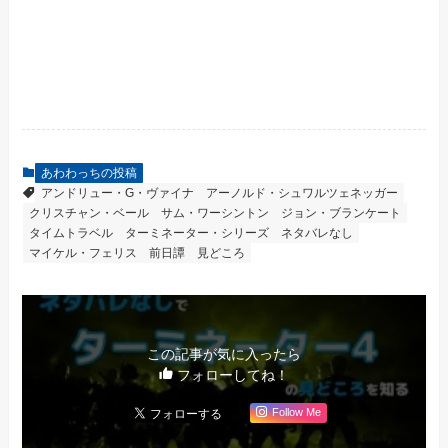
あわわっちの投稿
アンドリュー・G・ヴァイナ
アーノルド・シュワルツェネッガー
クリスチャン・ベール
サム・ワーシントン
ジョン・ブランケート
タイムトラベル
ターミネーター・シリーズ
ネタバレなし
マイケル・フェリス
前日譚
見どころ
この記事が気に入ったら
フォローしてね！
Follow Me