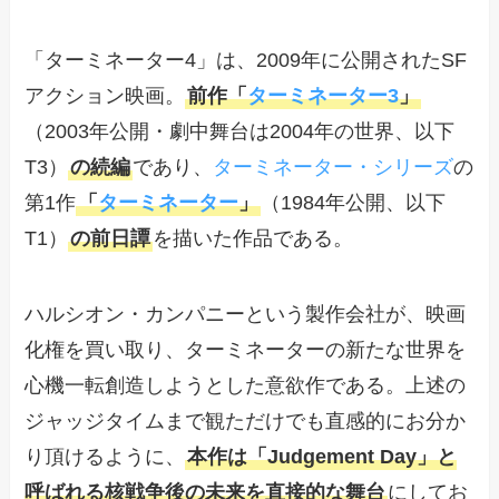
「ターミネーター4」は、2009年に公開されたSF
アクション映画。
前作「
ターミネーター3
」
（2003年公開・劇中舞台は2004年の世界、以下
T3）
の続編
であり、
ターミネーター・シリーズ
の
第1作
「
ターミネーター
」
（1984年公開、以下
T1）
の前日譚
を描いた作品である。
ハルシオン・カンパニーという製作会社が、映画
化権を買い取り、ターミネーターの新たな世界を
心機一転創造しようとした意欲作である。上述の
ジャッジタイムまで観ただけでも直感的にお分か
り頂けるように、
本作は「Judgement Day」と
呼ばれる核戦争後の未来を直接的な舞台
にしてお