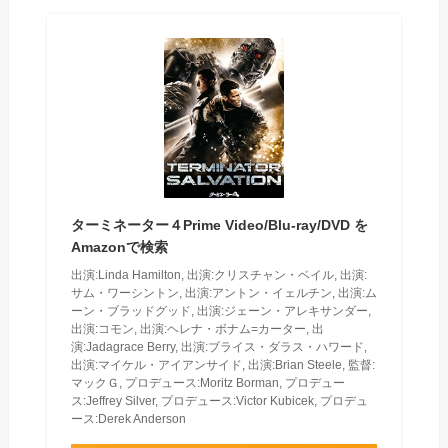
ターミネーター４Prime Video/Blu-ray/DVD を
Amazonで検索
出演:Linda Hamilton, 出演:クリスチャン・ベイル, 出演:
サム・ワーシントン, 出演:アントン・イェルチン, 出演:ム
ーン・ブラッドグッド, 出演:ジェーン・アレキサンダー,
出演:コモン, 出演:ヘレナ・ボナム=カーター, 出
演:Jadagrace Berry, 出演:ブライス・ダラス・ハワード,
出演:マイケル・アイアンサイド, 出演:Brian Steele, 監督:
マックＧ, プロデュース:Moritz Borman, プロデュー
ス:Jeffrey Silver, プロデュース:Victor Kubicek, プロデュ
ース:Derek Anderson