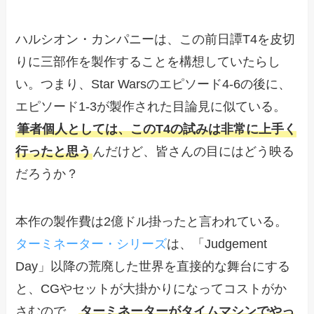
ハルシオン・カンパニーは、この前日譚T4を皮切
りに三部作を製作することを構想していたらし
い。つまり、Star Warsのエピソード4-6の後に、
エピソード1-3が製作された目論見に似ている。
筆者個人としては、このT4の試みは非常に上手く
行ったと思う
んだけど、皆さんの目にはどう映る
だろうか？
本作の製作費は2億ドル掛ったと言われている。
ターミネーター・シリーズ
は、「Judgement
Day」以降の荒廃した世界を直接的な舞台にする
と、CGやセットが大掛かりになってコストがか
さむので、
ターミネーターがタイムマシンでやっ