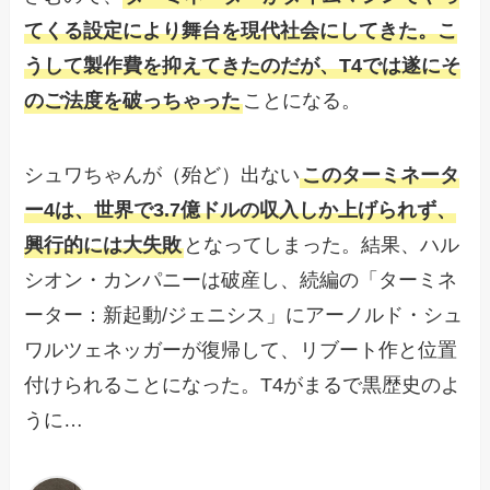
てくる設定により舞台を現代社会にしてきた。こ
うして製作費を抑えてきたのだが、T4では遂にそ
のご法度を破っちゃった
ことになる。
シュワちゃんが（殆ど）出ない
このターミネータ
ー4は、世界で3.7億ドルの収入しか上げられず、
興行的には大失敗
となってしまった。結果、ハル
シオン・カンパニーは破産し、続編の「ターミネ
ーター：新起動/ジェニシス」にアーノルド・シュ
ワルツェネッガーが復帰して、リブート作と位置
付けられることになった。T4がまるで黒歴史のよ
うに…