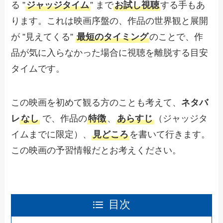
る ”
ジャッジタイム
” まで
お試し視聴
する手もあ
ります。これは映画序盤の、作品の世界観と展開
が ”見えてくる”
最短のタイミング
のことで、作
品が気に入らなかった場合に視聴を離脱する目安
タイムです。
この映画を初めて観る方のことも考えて、
ネタバ
レ
なし
で、作品の
特徴
、
あらすじ
（ジャッジタ
イムまでに限定）、
見どころ
を書いて行きます。
この映画の予習情報だとお考えください。
目次