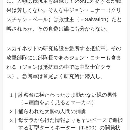
に、人類は抵抗軍を組織して必死に対抗するが戦
果は芳しくない。そんな中ジョン・コナー（クリ
スチャン・ベール）は救世主（＝Salvation）だと
噂されるが、その真偽は誰にも分からない。
スカイネットの研究施設を急襲する抵抗軍。その
攻撃部隊には部隊長であるジョン・コナーも含ま
れる（ジョンは抵抗軍の中では中堅士官クラ
ス）。急襲軍は首尾よく研究所に潜入し、
診察台に横たわったまま動かない裸の男性
（←画面をよく見るとマーカス）
捕らわれた大勢の人間の捕虜
母サラから得た情報よりも早いペースで進捗
する新型ターミネーター（T-800）の開発状